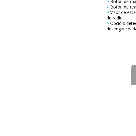
>
Botón de ma
>
Botón de re
>
Visor de estad
de radio.
>
Opción: dete
desenganchad