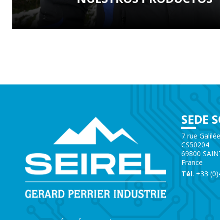
SEDE S
7 rue Galilé
CS50204
69800 SAIN
France
Tél
. +33 (0