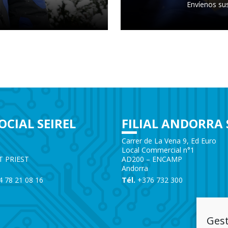
Envíenos su
OCIAL SEIREL
FILIAL ANDORRA 
e
Carrer de La Vena 9, Ed Euro
Local Commercial n°1
T PRIEST
AD200 – ENCAMP
Andorra
)4 78 21 08 16
Tél.
+376 732 300
Gest