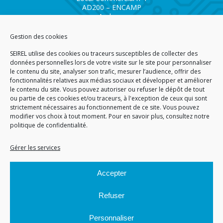
AD200 – ENCAMP
Andorra
Tél.
+376 732 300
Gestion des cookies
AGENCE SAVOIE SEIREL
SEIREL utilise des cookies ou traceurs susceptibles de collecter des
Immeuble 3D
données personnelles lors de votre visite sur le site pour personnaliser
81 Rue de la Petite Eau
le contenu du site, analyser son trafic, mesurer l’audience, offrir des
73290 LA MOTTE SERVOLEX
fonctionnalités relatives aux médias sociaux et développer et améliorer
le contenu du site. Vous pouvez autoriser ou refuser le dépôt de tout
ou partie de ces cookies et/ou traceurs, à l'exception de ceux qui sont
strictement nécessaires au fonctionnement de ce site. Vous pouvez
modifier vos choix à tout moment. Pour en savoir plus,
consultez notre
politique de confidentialité.
ACCUEIL
PLAN DU SITE
CGA
CGV
MENTIONS LÉGALES
DONNÉES PERSONNELLES
POLITIQUE DE COOKIES (EU)
Gérer les services
© 2026
Accepter
GÉRARD PERRIER INDUSTRIE – TOUS DROITS RÉSERVÉS
Refuser
Personnaliser
Site réalisé par