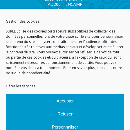
AD200 – ENCAMP
Andorra
Tél.
+376 732 300
Gestion des cookies
AGENCE SAVOIE SEIREL
SEIREL utilise des cookies ou traceurs susceptibles de collecter des
Immeuble 3D
données personnelles lors de votre visite sur le site pour personnaliser
81 Rue de la Petite Eau
le contenu du site, analyser son trafic, mesurer l’audience, offrir des
73290 LA MOTTE SERVOLEX
fonctionnalités relatives aux médias sociaux et développer et améliorer
le contenu du site. Vous pouvez autoriser ou refuser le dépôt de tout
ou partie de ces cookies et/ou traceurs, à l'exception de ceux qui sont
strictement nécessaires au fonctionnement de ce site. Vous pouvez
modifier vos choix à tout moment. Pour en savoir plus,
consultez notre
politique de confidentialité.
ACCUEIL
PLAN DU SITE
CGA
CGV
MENTIONS LÉGALES
DONNÉES PERSONNELLES
POLITIQUE DE COOKIES (EU)
Gérer les services
© 2026
Accepter
GÉRARD PERRIER INDUSTRIE – TOUS DROITS RÉSERVÉS
Refuser
Personnaliser
Site réalisé par