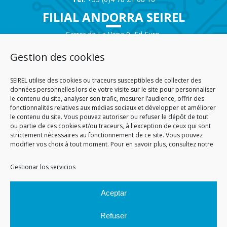
FILIAL ANDORRA SEIREL
Carrer de La Vena 9, Ed Euro
Local Commercial n°1
AD200 – ENCAMP
Gestion des cookies
Andorra
Tél.
+376 732 300
SEIREL utilise des cookies ou traceurs susceptibles de collecter des
AGENCIA SAVOIE SEIREL
données personnelles lors de votre visite sur le site pour personnaliser
le contenu du site, analyser son trafic, mesurer l’audience, offrir des
fonctionnalités relatives aux médias sociaux et développer et améliorer
Immeuble 3D
le contenu du site. Vous pouvez autoriser ou refuser le dépôt de tout
81 Rue de la Petite Eau
ou partie de ces cookies et/ou traceurs, à l'exception de ceux qui sont
73290 LA MOTTE SERVOLEX
strictement nécessaires au fonctionnement de ce site. Vous pouvez
modifier vos choix à tout moment. Pour en savoir plus, consultez notre
Gestionar los servicios
INICIO
CGA
CGV
MENCIONES LEGALES
SITEMAP
PERSONAL DATA
POLÍTICA DE COOKIES (EU)
Aceptar
© 2026
Refuser