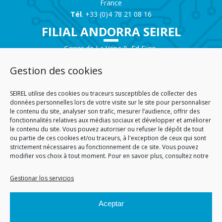
France
Tél
. +33 (0)4 78 21 08 16
FILIAL ANDORRA SEIREL
Carrer de La Vena 9, Ed Euro
Local Commercial n°1
AD200 – ENCAMP
Gestion des cookies
Andorra
Tél.
+376 732 300
SEIREL utilise des cookies ou traceurs susceptibles de collecter des
AGENCIA SAVOIE SEIREL
données personnelles lors de votre visite sur le site pour personnaliser
le contenu du site, analyser son trafic, mesurer l’audience, offrir des
fonctionnalités relatives aux médias sociaux et développer et améliorer
Immeuble 3D
le contenu du site. Vous pouvez autoriser ou refuser le dépôt de tout
81 Rue de la Petite Eau
ou partie de ces cookies et/ou traceurs, à l'exception de ceux qui sont
73290 LA MOTTE SERVOLEX
strictement nécessaires au fonctionnement de ce site. Vous pouvez
modifier vos choix à tout moment. Pour en savoir plus, consultez notre
Gestionar los servicios
INICIO
CGA
CGV
MENCIONES LEGALES
SITEMAP
PERSONAL DATA
POLÍTICA DE COOKIES (EU)
Aceptar
© 2026