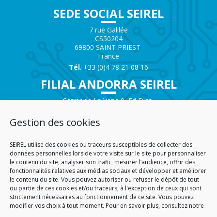
SEDE SOCIAL SEIREL
7 rue Galilée
CS50204
69800 SAINT PRIEST
France
Tél
. +33 (0)4 78 21 08 16
FILIAL ANDORRA SEIREL
Carrer de La Vena 9, Ed Euro
Local Commercial n°1
AD200 – ENCAMP
Gestion des cookies
Andorra
Tél.
+376 732 300
SEIREL utilise des cookies ou traceurs susceptibles de collecter des
AGENCIA SAVOIE SEIREL
données personnelles lors de votre visite sur le site pour personnaliser
le contenu du site, analyser son trafic, mesurer l’audience, offrir des
Immeuble 3D
fonctionnalités relatives aux médias sociaux et développer et améliorer
81 Rue de la Petite Eau
le contenu du site. Vous pouvez autoriser ou refuser le dépôt de tout
73290 LA MOTTE SERVOLEX
ou partie de ces cookies et/ou traceurs, à l'exception de ceux qui sont
strictement nécessaires au fonctionnement de ce site. Vous pouvez
modifier vos choix à tout moment. Pour en savoir plus, consultez notre