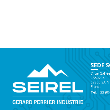
SEDE S
7 rue Galilé
CS50204
69800 SAIN
France
Tél
. +33 (0