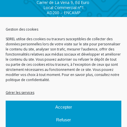
Carrer de La Vena 9, Ed Euro
Local Commercial n°1
AD200 – ENCAMP
Andorra
Tél.
+376 732 300
Gestion des cookies
AGENCE SAVOIE SEIREL
SEIREL utilise des cookies ou traceurs susceptibles de collecter des
Immeuble 3D
données personnelles lors de votre visite sur le site pour personnaliser
81 Rue de la Petite Eau
le contenu du site, analyser son trafic, mesurer l’audience, offrir des
73290 LA MOTTE SERVOLEX
fonctionnalités relatives aux médias sociaux et développer et améliorer
le contenu du site. Vous pouvez autoriser ou refuser le dépôt de tout
ou partie de ces cookies et/ou traceurs, à l'exception de ceux qui sont
strictement nécessaires au fonctionnement de ce site. Vous pouvez
modifier vos choix à tout moment. Pour en savoir plus,
consultez notre
politique de confidentialité.
ACCUEIL
PLAN DU SITE
CGA
CGV
MENTIONS LÉGALES
DONNÉES PERSONNELLES
POLITIQUE DE COOKIES (EU)
Gérer les services
© 2026
Accepter
GÉRARD PERRIER INDUSTRIE – TOUS DROITS RÉSERVÉS
Refuser