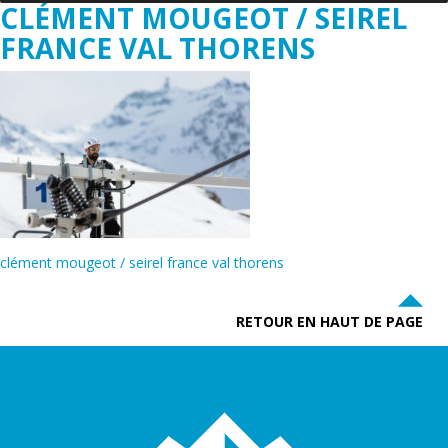
CLÉMENT MOUGEOT / SEIREL
FRANCE VAL THORENS
clément mougeot / seirel france val thorens
RETOUR EN HAUT DE PAGE