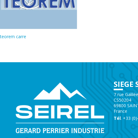
teorem carre
SIEGE 
7 rue Galilé
CS50204
69800 SAIN
France
Tél
. +33 (0