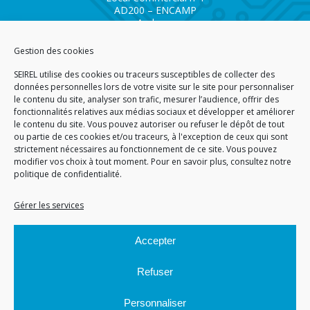
AD200 – ENCAMP
Andorra
Tél.
+376 732 300
Gestion des cookies
AGENCE SAVOIE SEIREL
SEIREL utilise des cookies ou traceurs susceptibles de collecter des
Immeuble 3D
données personnelles lors de votre visite sur le site pour personnaliser
81 Rue de la Petite Eau
le contenu du site, analyser son trafic, mesurer l’audience, offrir des
73290 LA MOTTE SERVOLEX
fonctionnalités relatives aux médias sociaux et développer et améliorer
le contenu du site. Vous pouvez autoriser ou refuser le dépôt de tout
ou partie de ces cookies et/ou traceurs, à l'exception de ceux qui sont
strictement nécessaires au fonctionnement de ce site. Vous pouvez
modifier vos choix à tout moment. Pour en savoir plus,
consultez notre
politique de confidentialité.
ACCUEIL
PLAN DU SITE
CGA
CGV
MENTIONS LÉGALES
DONNÉES PERSONNELLES
POLITIQUE DE COOKIES (EU)
Gérer les services
© 2026
Accepter
GÉRARD PERRIER INDUSTRIE – TOUS DROITS RÉSERVÉS
Refuser
Personnaliser
Site réalisé par