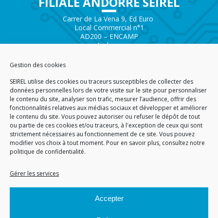
FILIALE ANDORRE SEIREL
Carrer de La Vena 9, Ed Euro
Local Commercial n°1
AD200 – ENCAMP
Andorra
Tél.
+376 732 300
Gestion des cookies
AGENCE SAVOIE SEIREL
SEIREL utilise des cookies ou traceurs susceptibles de collecter des
Immeuble 3D
données personnelles lors de votre visite sur le site pour personnaliser
81 Rue de la Petite Eau
le contenu du site, analyser son trafic, mesurer l’audience, offrir des
73290 LA MOTTE SERVOLEX
fonctionnalités relatives aux médias sociaux et développer et améliorer
le contenu du site. Vous pouvez autoriser ou refuser le dépôt de tout
ou partie de ces cookies et/ou traceurs, à l'exception de ceux qui sont
strictement nécessaires au fonctionnement de ce site. Vous pouvez
modifier vos choix à tout moment. Pour en savoir plus,
consultez notre
politique de confidentialité.
ACCUEIL
PLAN DU SITE
CGA
CGV
MENTIONS LÉGALES
DONNÉES PERSONNELLES
POLITIQUE DE COOKIES (EU)
Gérer les services
© 2026
Accepter
GÉRARD PERRIER INDUSTRIE – TOUS DROITS RÉSERVÉS