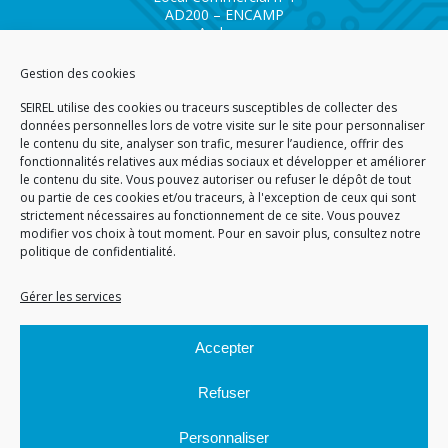
AD200 – ENCAMP
Andorra
Tél.
+376 732 300
Gestion des cookies
AGENCE SAVOIE SEIREL
SEIREL utilise des cookies ou traceurs susceptibles de collecter des
Immeuble 3D
données personnelles lors de votre visite sur le site pour personnaliser
81 Rue de la Petite Eau
le contenu du site, analyser son trafic, mesurer l’audience, offrir des
73290 LA MOTTE SERVOLEX
fonctionnalités relatives aux médias sociaux et développer et améliorer
le contenu du site. Vous pouvez autoriser ou refuser le dépôt de tout
ou partie de ces cookies et/ou traceurs, à l'exception de ceux qui sont
strictement nécessaires au fonctionnement de ce site. Vous pouvez
modifier vos choix à tout moment. Pour en savoir plus,
consultez notre
politique de confidentialité.
ACCUEIL
PLAN DU SITE
CGA
CGV
MENTIONS LÉGALES
DONNÉES PERSONNELLES
POLITIQUE DE COOKIES (EU)
Gérer les services
© 2026
Accepter
GÉRARD PERRIER INDUSTRIE – TOUS DROITS RÉSERVÉS
Refuser
Personnaliser
Site réalisé par