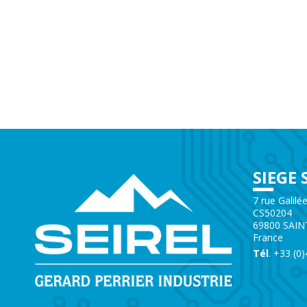
SIEGE 
7 rue Galilé
CS50204
69800 SAIN
France
Tél
. +33 (0