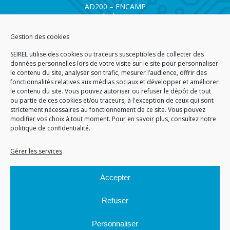
AD200 – ENCAMP
Andorra
Tél.
+376 732 300
Gestion des cookies
AGENCE SAVOIE SEIREL
SEIREL utilise des cookies ou traceurs susceptibles de collecter des
Immeuble 3D
données personnelles lors de votre visite sur le site pour personnaliser
81 Rue de la Petite Eau
le contenu du site, analyser son trafic, mesurer l’audience, offrir des
73290 LA MOTTE SERVOLEX
fonctionnalités relatives aux médias sociaux et développer et améliorer
le contenu du site. Vous pouvez autoriser ou refuser le dépôt de tout
ou partie de ces cookies et/ou traceurs, à l'exception de ceux qui sont
strictement nécessaires au fonctionnement de ce site. Vous pouvez
modifier vos choix à tout moment. Pour en savoir plus,
consultez notre
politique de confidentialité.
ACCUEIL
PLAN DU SITE
CGA
CGV
MENTIONS LÉGALES
DONNÉES PERSONNELLES
POLITIQUE DE COOKIES (EU)
Gérer les services
© 2026
Accepter
GÉRARD PERRIER INDUSTRIE – TOUS DROITS RÉSERVÉS
Refuser
Personnaliser
Site réalisé par