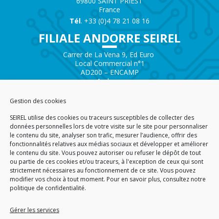
69800 SAINT PRIEST
France
Tél
. +33 (0)4 78 21 08 16
FILIALE ANDORRE SEIREL
Carrer de La Vena 9, Ed Euro
Local Commercial n°1
AD200 – ENCAMP
Andorra
Tél.
+376 732 300
Gestion des cookies
AGENCE SAVOIE SEIREL
SEIREL utilise des cookies ou traceurs susceptibles de collecter des
Immeuble 3D
données personnelles lors de votre visite sur le site pour personnaliser
81 Rue de la Petite Eau
le contenu du site, analyser son trafic, mesurer l’audience, offrir des
73290 LA MOTTE SERVOLEX
fonctionnalités relatives aux médias sociaux et développer et améliorer
le contenu du site. Vous pouvez autoriser ou refuser le dépôt de tout
ou partie de ces cookies et/ou traceurs, à l'exception de ceux qui sont
strictement nécessaires au fonctionnement de ce site. Vous pouvez
modifier vos choix à tout moment. Pour en savoir plus,
consultez notre
politique de confidentialité.
ACCUEIL
PLAN DU SITE
CGA
CGV
MENTIONS LÉGALES
DONNÉES PERSONNELLES
POLITIQUE DE COOKIES (EU)
Gérer les services