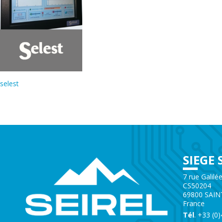
selest
SIEGE 
7 rue Galilé
CS50204
69800 SAIN
France
Tél
. +33 (0