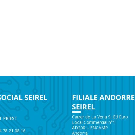
SOCIAL SEIREL
FILIALE ANDORRE
SEIREL
e
Carrer de La Vena 9, Ed Euro
T PRIEST
Local Commercial n°1
AD200 – ENCAMP
)4 78 21 08 16
Andorra