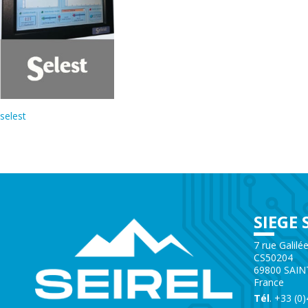
selest
SIEGE 
7 rue Galilé
CS50204
69800 SAIN
France
Tél
. +33 (0