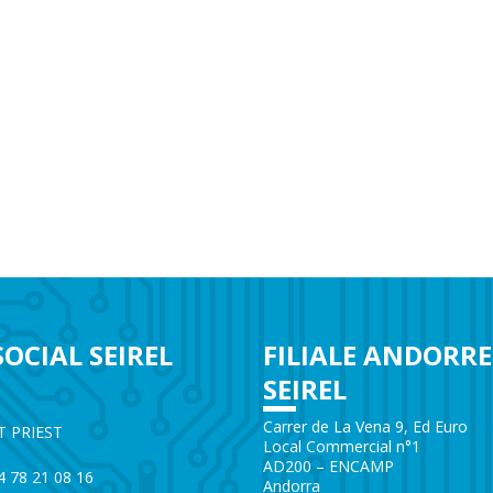
SOCIAL SEIREL
FILIALE ANDORRE
SEIREL
e
Carrer de La Vena 9, Ed Euro
T PRIEST
Local Commercial n°1
AD200 – ENCAMP
)4 78 21 08 16
Andorra