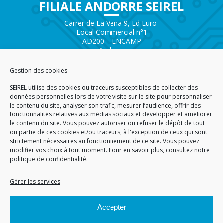
FILIALE ANDORRE SEIREL
Carrer de La Vena 9, Ed Euro
Local Commercial n°1
AD200 – ENCAMP
Andorra
Tél.
+376 732 300
Gestion des cookies
AGENCE SAVOIE SEIREL
SEIREL utilise des cookies ou traceurs susceptibles de collecter des
Immeuble 3D
données personnelles lors de votre visite sur le site pour personnaliser
81 Rue de la Petite Eau
le contenu du site, analyser son trafic, mesurer l’audience, offrir des
73290 LA MOTTE SERVOLEX
fonctionnalités relatives aux médias sociaux et développer et améliorer
le contenu du site. Vous pouvez autoriser ou refuser le dépôt de tout
ou partie de ces cookies et/ou traceurs, à l'exception de ceux qui sont
strictement nécessaires au fonctionnement de ce site. Vous pouvez
modifier vos choix à tout moment. Pour en savoir plus,
consultez notre
politique de confidentialité.
ACCUEIL
PLAN DU SITE
CGA
CGV
MENTIONS LÉGALES
DONNÉES PERSONNELLES
POLITIQUE DE COOKIES (EU)
Gérer les services
© 2026
Accepter
GÉRARD PERRIER INDUSTRIE – TOUS DROITS RÉSERVÉS