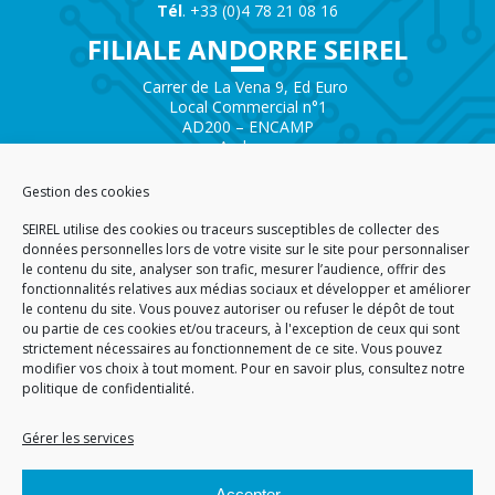
Tél
. +33 (0)4 78 21 08 16
FILIALE ANDORRE SEIREL
Carrer de La Vena 9, Ed Euro
Local Commercial n°1
AD200 – ENCAMP
Andorra
Tél.
+376 732 300
Gestion des cookies
AGENCE SAVOIE SEIREL
SEIREL utilise des cookies ou traceurs susceptibles de collecter des
Immeuble 3D
données personnelles lors de votre visite sur le site pour personnaliser
81 Rue de la Petite Eau
le contenu du site, analyser son trafic, mesurer l’audience, offrir des
73290 LA MOTTE SERVOLEX
fonctionnalités relatives aux médias sociaux et développer et améliorer
le contenu du site. Vous pouvez autoriser ou refuser le dépôt de tout
ou partie de ces cookies et/ou traceurs, à l'exception de ceux qui sont
strictement nécessaires au fonctionnement de ce site. Vous pouvez
modifier vos choix à tout moment. Pour en savoir plus,
consultez notre
politique de confidentialité.
ACCUEIL
PLAN DU SITE
CGA
CGV
MENTIONS LÉGALES
DONNÉES PERSONNELLES
POLITIQUE DE COOKIES (EU)
Gérer les services
© 2026
Accepter