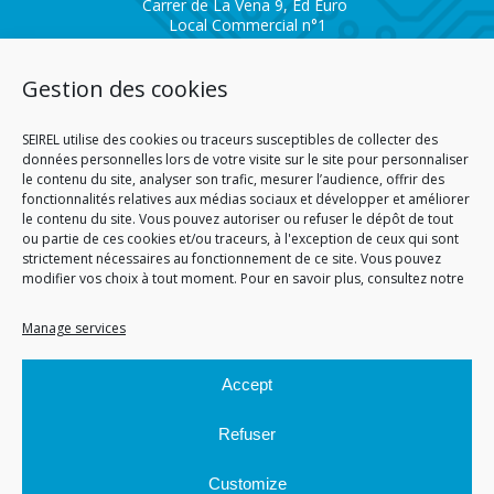
Carrer de La Vena 9, Ed Euro
Local Commercial n°1
AD200 – ENCAMP
Andorra
Gestion des cookies
Tél.
+376 732 300
SEIREL AUTOMATISMES
SEIREL utilise des cookies ou traceurs susceptibles de collecter des
SAVOIE BRANCH
données personnelles lors de votre visite sur le site pour personnaliser
le contenu du site, analyser son trafic, mesurer l’audience, offrir des
fonctionnalités relatives aux médias sociaux et développer et améliorer
Immeuble 3D
le contenu du site. Vous pouvez autoriser ou refuser le dépôt de tout
81 Rue de la Petite Eau
ou partie de ces cookies et/ou traceurs, à l'exception de ceux qui sont
73290 LA MOTTE SERVOLEX
strictement nécessaires au fonctionnement de ce site. Vous pouvez
modifier vos choix à tout moment. Pour en savoir plus, consultez notre
Manage services
HOMEPAGE
CGA
CGV
SITEMAP
PERSONAL DATA
COOKIE POLICY (EU)
Accept
© 2026
Refuser
Customize
Site réalisé par